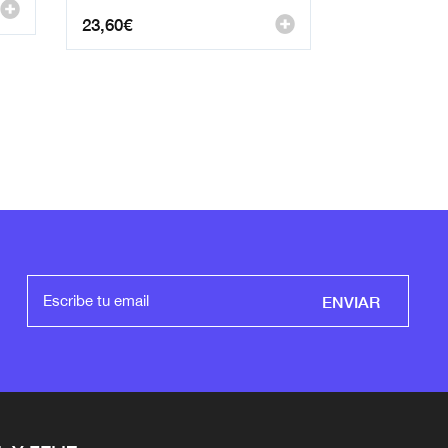
23,60
€
ENVIAR