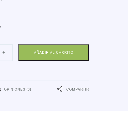
a
LINA
+
AÑADIR AL CARRITO
A
R
SAN
dad
OPINIONES (0)
COMPARTIR