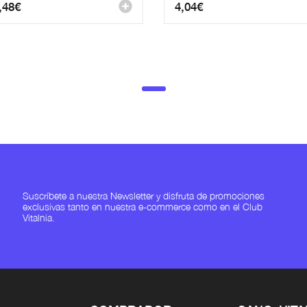
,48
€
4,04
€
Suscríbete a nuestra Newsletter y disfruta de promociones
exclusivas tanto en nuestra e-commerce como en el Club
Vitalnia.