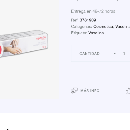
Entrega en 48-72 horas
Ref:
3781909
Categorías:
Cosmética
,
Vaselin
Etiqueta:
Vaselina
VASE
-
PUR
30G
APO
canti
MÁS INFO