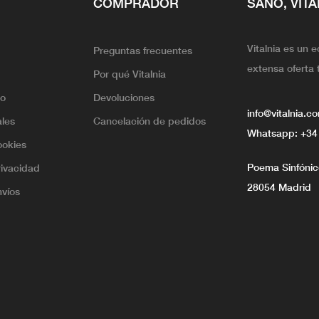
COMPRADOR
SANO, VITA
Vitalnia es un 
Preguntas frecuentes
extensa oferta 
Por qué Vitalnia
lo
Devoluciones
info@vitalnia.c
ales
Cancelación de pedidos
Whatsapp:
+34
ookies
Poema Sinfónico
rivacidad
28054 Madrid
nvíos