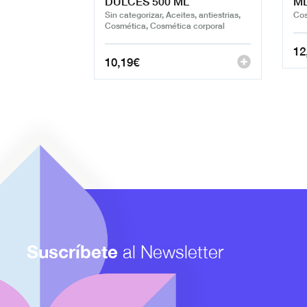
DULCES 500 ML
M
Sin categorizar, Aceites, antiestrias,
Cos
Cosmética, Cosmética corporal
12
10,19
€
Suscríbete
al Newsletter