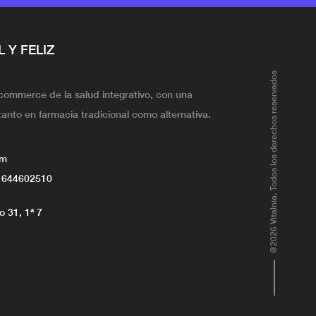
L Y FELIZ
@2026 Vitalnia. Todos los derechos reservados
ecommerce de la salud integrativo, con una
tanto en farmacia tradicional como alternativa.
om
 644602510
 31, 1ª 7