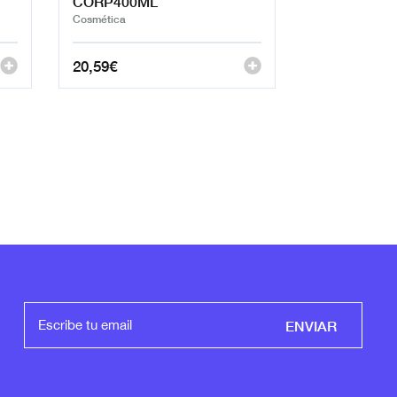
CORP400ML
Cosmética
20,59
€
ENVIAR