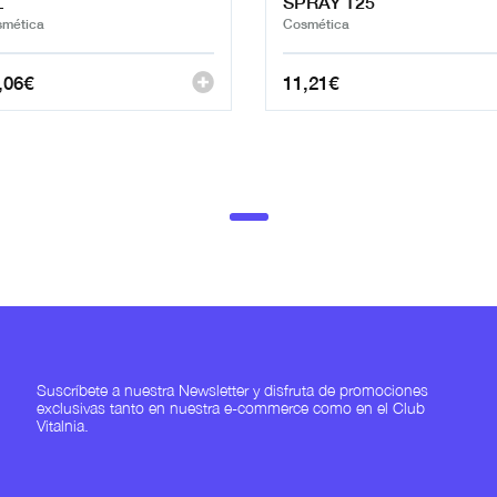
L
SPRAY 125
mética
Cosmética
,06
€
11,21
€
Suscríbete a nuestra Newsletter y disfruta de promociones
exclusivas tanto en nuestra e-commerce como en el Club
Vitalnia.