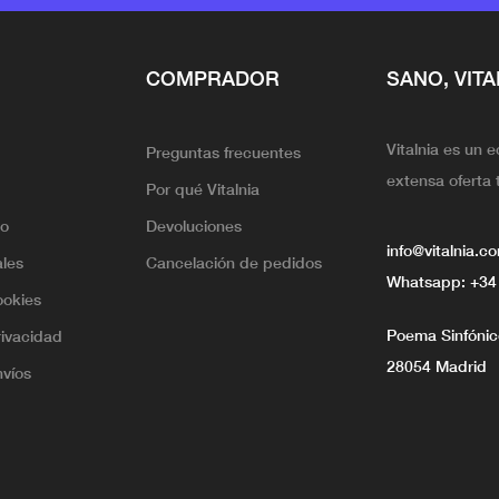
COMPRADOR
SANO, VITA
Vitalnia es un 
Preguntas frecuentes
extensa oferta 
Por qué Vitalnia
lo
Devoluciones
info@vitalnia.c
ales
Cancelación de pedidos
Whatsapp:
+34
ookies
Poema Sinfónico
rivacidad
28054 Madrid
nvíos