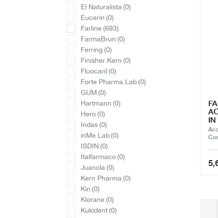
El Naturalista
(0)
Eucerin
(0)
Farline
(693)
FarmaBrun
(0)
Ferring
(0)
Finisher Kern
(0)
Fluocaril
(0)
Forte Pharma Lab
(0)
GUM
(0)
FA
Hartmann
(0)
A
Hero
(0)
IN
Indas
(0)
Aco
inMe Lab
(0)
Cos
ISDIN
(0)
Italfarmaco
(0)
5,
Juanola
(0)
Kern Pharma
(0)
Kin
(0)
Klorane
(0)
Kukident
(0)