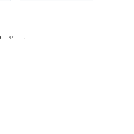
6
47
→