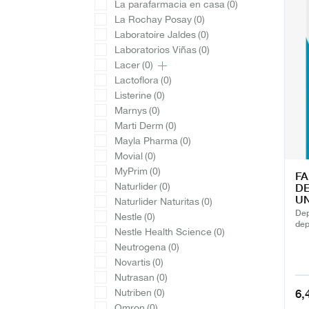
La parafarmacia en casa
(0)
La Rochay Posay
(0)
Laboratoire Jaldes
(0)
Laboratorios Viñas
(0)
Lacer
(0)
Lactoflora
(0)
Listerine
(0)
Marnys
(0)
Marti Derm
(0)
Mayla Pharma
(0)
Movial
(0)
MyPrim
(0)
FA
DE
Naturlider
(0)
UN
Naturlider Naturitas
(0)
Dep
Nestle
(0)
dep
Nestle Health Science
(0)
Neutrogena
(0)
Novartis
(0)
Nutrasan
(0)
6,
Nutriben
(0)
Omron
(0)