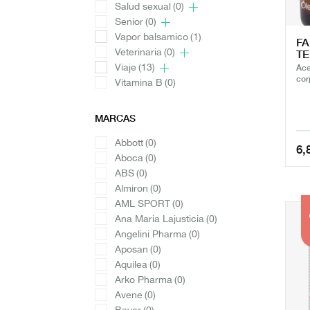
Salud sexual
(0)
Senior
(0)
Vapor balsamico
(1)
FA
Veterinaria
(0)
TE
Viaje
(13)
Ace
cor
Vitamina B
(0)
MARCAS
Abbott
(0)
6,
Aboca
(0)
ABS
(0)
Almiron
(0)
AML SPORT
(0)
12
Ana Maria Lajusticia
(0)
Angelini Pharma
(0)
Aposan
(0)
Aquilea
(0)
Arko Pharma
(0)
Avene
(0)