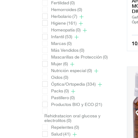
AR
Fertilidad
(0)
MO
Hemorroides
(0)
DI
Herbolario
(7)
Gaf
Ópt
Higiene
(161)
Homeopatía
(0)
Infantil
(53)
10
Marcas
(0)
Más Vendidos
(0)
Mascarillas de Protección
(0)
Mujer
(6)
Nutrición especial
(0)
Oidos
(0)
Óptica/Ortopedia
(334)
Packs
(0)
Pastillero
(0)
Productos BIO y ECO
(21)
Rehidratacion oral glucosa y
electrolitos
(0)
Repelentes
(0)
Salud
(41)