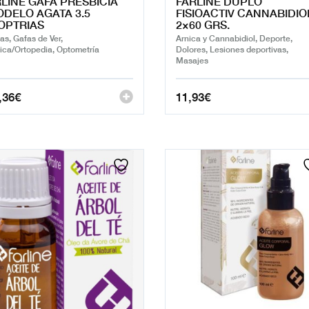
LINE GAFA PRESBICIA
FARLINE DUPLO
DELO AGATA 3.5
FISIOACTIV CANNABIDIO
OPTRIAS
2×60 GRS.
as, Gafas de Ver,
Arnica y Cannabidiol, Deporte,
ica/Ortopedia, Optometría
Dolores, Lesiones deportivas,
Masajes
,36
€
11,93
€