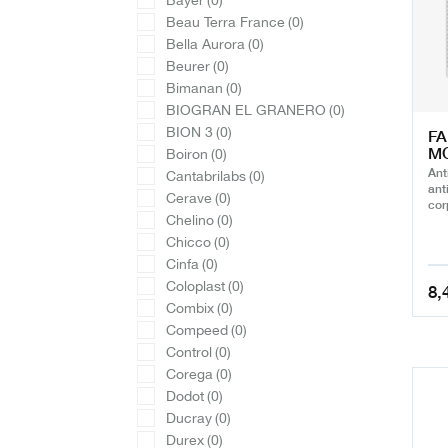
Bayer
(0)
Beau Terra France
(0)
Bella Aurora
(0)
Beurer
(0)
Bimanan
(0)
BIOGRAN EL GRANERO
(0)
BION 3
(0)
FA
MO
Boiron
(0)
Ant
Cantabrilabs
(0)
ant
Cerave
(0)
cor
Chelino
(0)
Chicco
(0)
Cinfa
(0)
Coloplast
(0)
8,
Combix
(0)
El
El
Compeed
(0)
pre
pre
Control
(0)
ori
act
Corega
(0)
era
es:
Dodot
(0)
9,6
8,4
Ducray
(0)
Durex
(0)