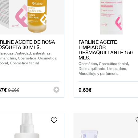
RLINE ACEITE DE ROSA
FARLINE ACEITE
SQUETA 30 MLS.
LIMPIADOR
DESMAQUILLANTE 150
iarrugas, Antiedad, antiestrias,
MLS.
imanchas, Cosmética, Cosmética
poral, Cosmética facial
Cosmética, Cosmética facial,
Desmaquillante, Limpiadora,
Maquillaje y perfumeria
47
€
9,63
€
9,66
€
cio
cio
ginal
ual
:
6€.
7€.