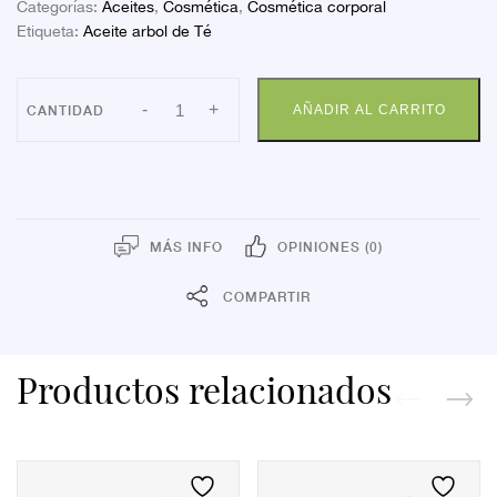
Categorías:
Aceites
,
Cosmética
,
Cosmética corporal
Etiqueta:
Aceite arbol de Té
FARLINE
-
+
AÑADIR AL CARRITO
ACEITE
ARBOL
DE
TE
10MLS.
cantidad
MÁS INFO
OPINIONES (0)
COMPARTIR
Productos relacionados