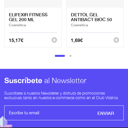
ELIFEXIR FITNESS
DETTOL GEL
GEL 200 ML
ANTIBACT BIOC 50
Cosmética
Cosmética
15,17
€
1,69
€
Suscríbete
al Newsletter
Suscríbete a nuestra Newsletter y disfruta de promociones
exclusivas tanto en nuestra e-commerce como en el Club Vitalnia.
ENVIAR