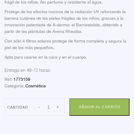
frágil de los niños. Sin perfume y resistente al agua.
Protege de los efectos nocivos de la radiación UV reforzando la
barrera cutánea de las pieles frágiles de los niños, gracias a la
innovación patentada de A-derma: el Barriestolide, obtenido a
partir de las plántulas de Avena Rhealba.
Con sólo 4 filtros solares protege de forma completa y segura la
piel de los más pequeños.
Apta para usarse en la cara y en el cuerpo.
Entrega en 48-72 horas
Ref:
1773159
Categoría:
Cosmética
ADERMA
-
+
AÑADIR AL CARRITO
PROTECT
KIDS
SPY50+
200
cantidad