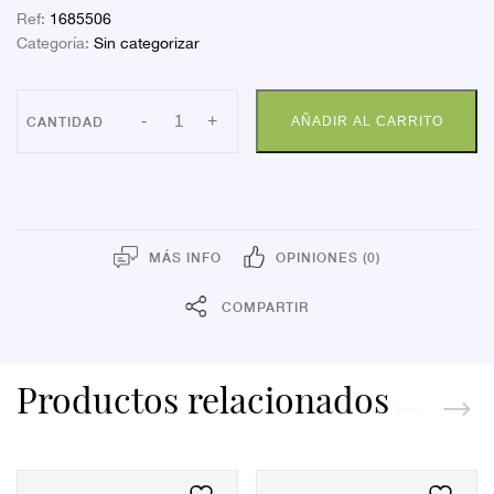
Ref:
1685506
Categoría:
Sin categorizar
ALCOHOL
-
+
AÑADIR AL CARRITO
ROMERO
APOSAN
1000ML
cantidad
MÁS INFO
OPINIONES (0)
COMPARTIR
Productos relacionados