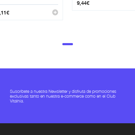
9,44
€
,11
€
Suscríbete a nuestra Newsletter y disfruta de promociones
exclusivas tanto en nuestra e-commerce como en el Club
Vitalnia.