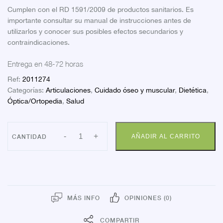
Cumplen con el RD 1591/2009 de productos sanitarios. Es
importante consultar su manual de instrucciones antes de
utilizarlos y conocer sus posibles efectos secundarios y
contraindicaciones.
Entrega en 48-72 horas
Ref:
2011274
Categorías:
Articulaciones
,
Cuidado óseo y muscular
,
Dietética
,
Óptica/Ortopedia
,
Salud
AP
-
+
AÑADIR AL CARRITO
DYNAMIC
PELOTA
REHAB
SUAVE
cantidad
MÁS INFO
OPINIONES (0)
COMPARTIR