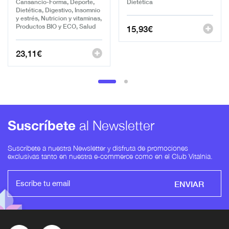
Cansancio-Forma, Deporte,
Dietética
Dietética, Digestivo, Insomnio
y estrés, Nutricion y vitaminas,
Productos BIO y ECO, Salud
15,93
€
23,11
€
Suscríbete
al Newsletter
Suscríbete a nuestra Newsletter y disfruta de promociones
exclusivas tanto en nuestra e-commerce como en el Club Vitalnia.
ENVIAR