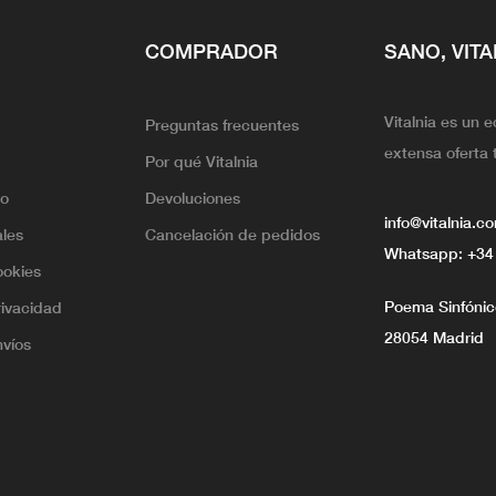
COMPRADOR
SANO, VITA
Vitalnia es un 
Preguntas frecuentes
extensa oferta 
Por qué Vitalnia
lo
Devoluciones
info@vitalnia.c
ales
Cancelación de pedidos
Whatsapp:
+34
ookies
Poema Sinfónico
rivacidad
28054 Madrid
nvíos