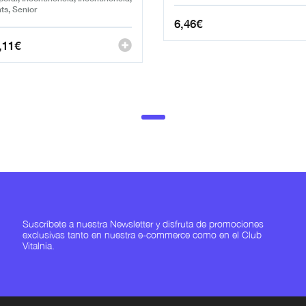
ts, Senior
6,46
€
,11
€
Suscríbete a nuestra Newsletter y disfruta de promociones
exclusivas tanto en nuestra e-commerce como en el Club
Vitalnia.