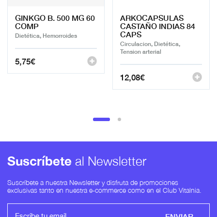
GINKGO B. 500 MG 60
ARKOCAPSULAS
COMP
CASTAÑO INDIAS 84
CAPS
Dietética, Hemorroides
Circulacion, Dietética,
Tension arterial
5,75
€
12,08
€
Suscríbete
al Newsletter
Suscríbete a nuestra Newsletter y disfruta de promociones
exclusivas tanto en nuestra e-commerce como en el Club Vitalnia.
ENVIAR