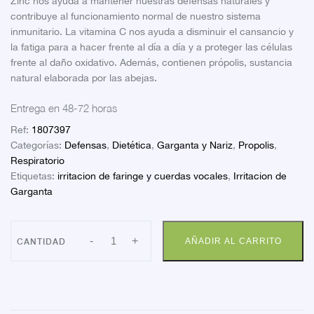
Zinc nos ayuda a mantener nuestras defensas naturales y
contribuye al funcionamiento normal de nuestro sistema
inmunitario. La vitamina C nos ayuda a disminuir el cansancio y
la fatiga para a hacer frente al día a día y a proteger las células
frente al daño oxidativo. Además, contienen própolis, sustancia
natural elaborada por las abejas.
Entrega en 48-72 horas
Ref:
1807397
Categorías:
Defensas
,
Dietética
,
Garganta y Nariz
,
Propolis
,
Respiratorio
Etiquetas:
irritacion de faringe y cuerdas vocales
,
Irritacion de
Garganta
AQUILEA
-
+
AÑADIR AL CARRITO
VIT
C+ZN
14
COMP
cantidad