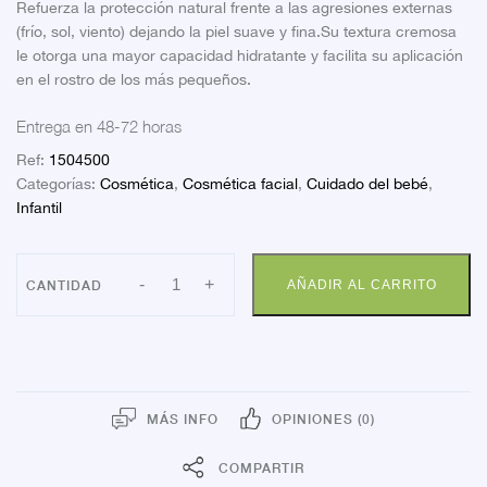
Refuerza la protección natural frente a las agresiones externas
(frío, sol, viento) dejando la piel suave y fina.Su textura cremosa
le otorga una mayor capacidad hidratante y facilita su aplicación
en el rostro de los más pequeños.
Entrega en 48-72 horas
Ref:
1504500
Categorías:
Cosmética
,
Cosmética facial
,
Cuidado del bebé
,
Infantil
BABE
-
+
AÑADIR AL CARRITO
CR
HIDRATANT
FACIAL
50
ML
cantidad
MÁS INFO
OPINIONES (0)
COMPARTIR