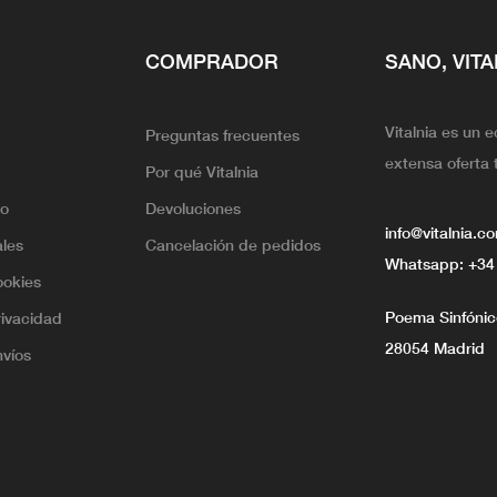
COMPRADOR
SANO, VITA
Vitalnia es un 
Preguntas frecuentes
extensa oferta 
Por qué Vitalnia
lo
Devoluciones
info@vitalnia.c
ales
Cancelación de pedidos
Whatsapp:
+34
ookies
Poema Sinfónico
rivacidad
28054 Madrid
nvíos