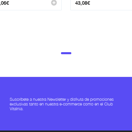
,06
€
43,08
€
Suscríbete a nuestra Newsletter y disfruta de promociones
exclusivas tanto en nuestra e-commerce como en el Club
Vitalnia.