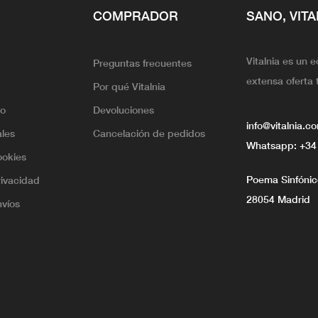
COMPRADOR
SANO, VITA
Vitalnia es un 
Preguntas frecuentes
extensa oferta 
Por qué Vitalnia
lo
Devoluciones
info@vitalnia.c
ales
Cancelación de pedidos
Whatsapp:
+34
ookies
Poema Sinfónico
rivacidad
28054 Madrid
nvíos