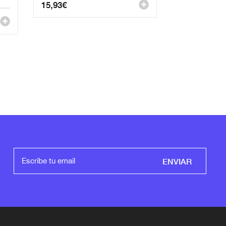
15,93
€
ENVIAR