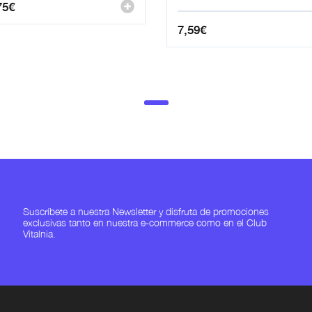
75
€
7,59
€
Suscríbete a nuestra Newsletter y disfruta de promociones
exclusivas tanto en nuestra e-commerce como en el Club
Vitalnia.