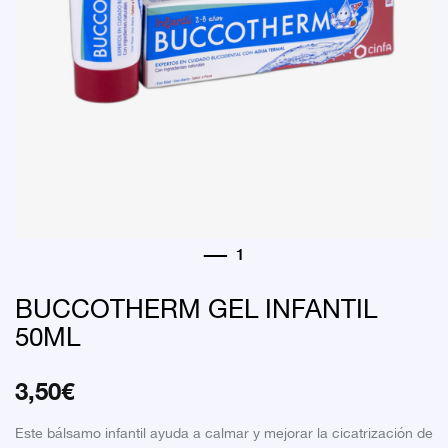
BUCCOTHERM GEL INFANTIL
50ML
3,50
€
Este bálsamo infantil ayuda a calmar y mejorar la cicatrización de