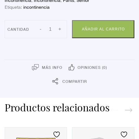
Incontinencia
,
Incontinencia
,
Pants
,
Senior
Etiqueta:
incontinencia
INDASEC
-
+
AÑADIR AL CARRITO
EXTRA
20
cantidad
MÁS INFO
OPINIONES (0)
COMPARTIR
Productos relacionados