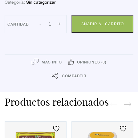
Categoría:
Sin categorizar
CALCETIN
-
+
AÑADIR AL CARRITO
FARMALASTIC
NOR
AZ
GD
cantidad
MÁS INFO
OPINIONES (0)
COMPARTIR
Productos relacionados