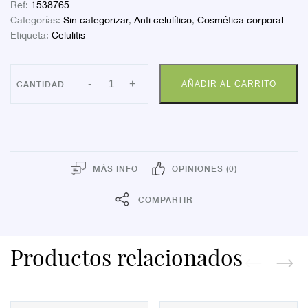
Ref:
1538765
Categorías:
Sin categorizar
,
Anti celulítico
,
Cosmética corporal
Etiqueta:
Celulitis
CELULEX
-
+
AÑADIR AL CARRITO
GEL
ANTICELULITIC
200M
cantidad
MÁS INFO
OPINIONES (0)
COMPARTIR
Productos relacionados