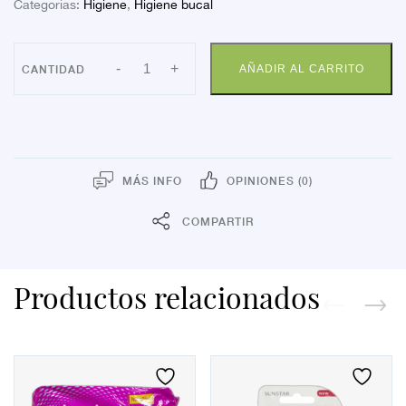
Categorías:
Higiene
,
Higiene bucal
CEPILLO
-
+
AÑADIR AL CARRITO
VITIS
ORTHODONT
ACCESS
cantidad
MÁS INFO
OPINIONES (0)
COMPARTIR
Productos relacionados