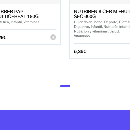
ERBER PAP
NUTRIBEN 8 CER M FRU
LTICEREAL 180G
SEC 600G
tética, Infantil, Vitaminas
Cuidado del bebé, Deporte, Dietéti
Digestivo, Infantil, Nutrición infantil
Nutricion y vitaminas, Salud,
Vitaminas
29
€
5,36
€