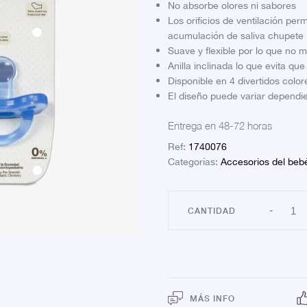
No absorbe olores ni sabores
Los orificios de ventilación perm
acumulación de saliva chupete
Suave y flexible por lo que no m
Anilla inclinada lo que evita qu
Disponible en 4 divertidos color
El diseño puede variar dependie
Entrega en 48-72 horas
Ref:
1740076
Categorías:
Accesorios del beb
CHU
-
SUAV
TOD
SILIC
0-
6M
canti
MÁS INFO