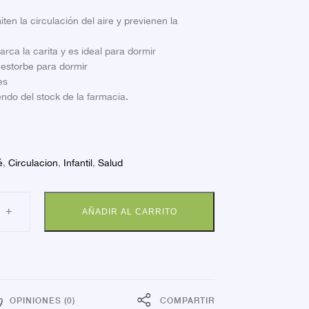
iten la circulación del aire y previenen la
arca la carita y es ideal para dormir
e estorbe para dormir
es
ndo del stock de la farmacia.
é
,
Circulacion
,
Infantil
,
Salud
PETE
+
AÑADIR AL CARRITO
IN
O
dad
OPINIONES (0)
COMPARTIR