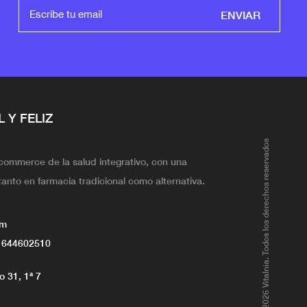
ENVIAR
L Y FELIZ
@2026 Vitalnia. Todos los derechos reservados
ecommerce de la salud integrativo, con una
tanto en farmacia tradicional como alternativa.
om
 644602510
 31, 1ª 7