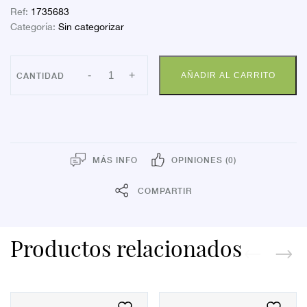
Ref:
1735683
Categoría:
Sin categorizar
COMPRESA
-
+
AÑADIR AL CARRITO
EVAX
LIBER
SUP
ALAS10
cantidad
MÁS INFO
OPINIONES (0)
COMPARTIR
Productos relacionados