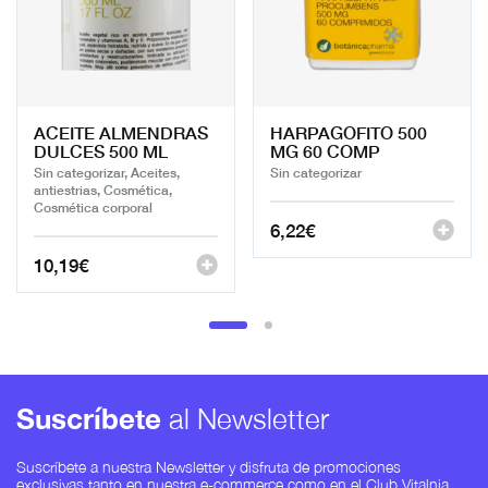
ACEITE ALMENDRAS
HARPAGOFITO 500
DULCES 500 ML
MG 60 COMP
Sin categorizar, Aceites,
Sin categorizar
antiestrias, Cosmética,
Cosmética corporal
6,22
€
10,19
€
Suscríbete
al Newsletter
Suscríbete a nuestra Newsletter y disfruta de promociones
exclusivas tanto en nuestra e-commerce como en el Club Vitalnia.