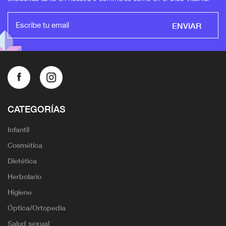
ENVIAR
CATEGORÍAS
Infantil
Cosmética
Dietética
Herbolario
Higiene
Óptica/Ortopedia
Salud sexual