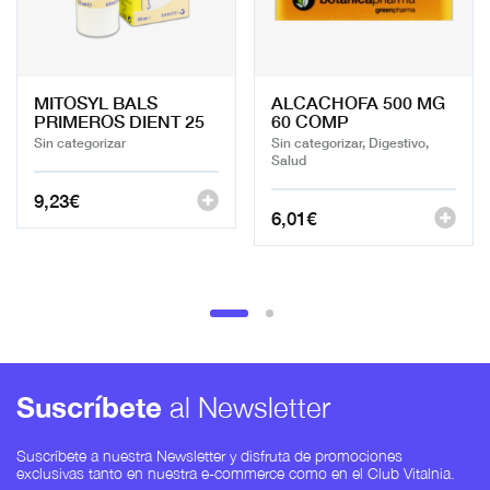
MITOSYL BALS
ALCACHOFA 500 MG
PRIMEROS DIENT 25
60 COMP
Sin categorizar
Sin categorizar, Digestivo,
Salud
9,23
€
6,01
€
Suscríbete
al Newsletter
Suscríbete a nuestra Newsletter y disfruta de promociones
exclusivas tanto en nuestra e-commerce como en el Club Vitalnia.