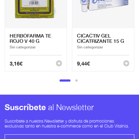
HERBOFARMA TE
CICACTIV GEL
ROJO V 40 G
CICATRIZANTE 15 G
Sin categorizar
Sin categorizar
3,16
€
9,44
€
Suscríbete
al Newsletter
Suscríbete a nuestra Newsletter y disfruta de promociones
exclusivas tanto en nuestra e-commerce como en el Club Vitalnia.