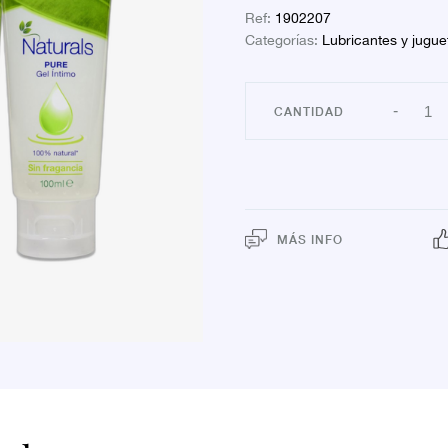
Ref:
1902207
Categorías:
Lubricantes y jugue
DUP
-
DUR
NAT
GEL
2º
50%
canti
MÁS INFO