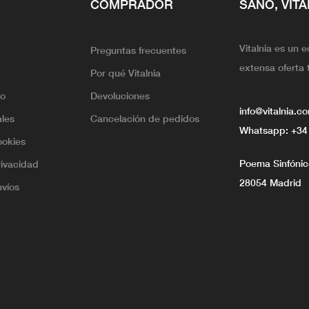
COMPRADOR
SANO, VITA
Vitalnia es un 
Preguntas frecuentes
extensa oferta 
Por qué Vitalnia
lo
Devoluciones
info@vitalnia.c
ales
Cancelación de pedidos
Whatsapp:
+34
ookies
Poema Sinfónico
rivacidad
28054 Madrid
nvíos