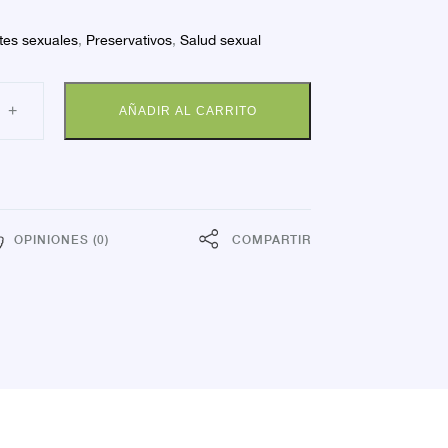
tes sexuales
,
Preservativos
,
Salud sexual
LO
+
AÑADIR AL CARRITO
EX
URAL
dad
OPINIONES (0)
COMPARTIR