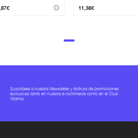
,87
€
11,38
€
Suscríbete a nuestra Newsletter y disfruta de promociones
exclusivas tanto en nuestra e-commerce como en el Club
Vitalnia.