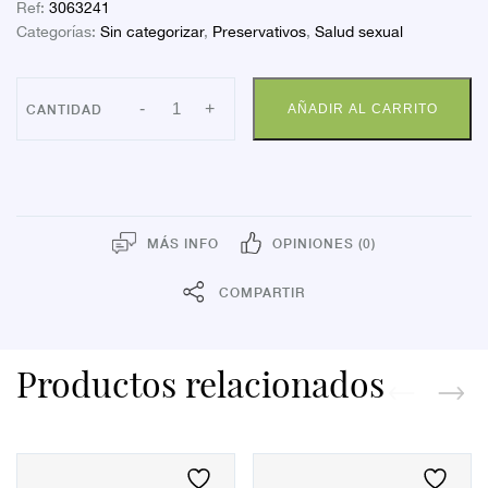
Ref:
3063241
Categorías:
Sin categorizar
,
Preservativos
,
Salud sexual
PROFIL
-
+
AÑADIR AL CARRITO
CONTROL
NATURE
FORTE
12
cantidad
MÁS INFO
OPINIONES (0)
COMPARTIR
Productos relacionados