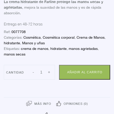
La crema hidratante de Farline protege las manos secas y
agrietadas
, mejora la suavidad de las manos y es de rápida
absorción.
Entrega en 48-72 horas
Ref:
0077708
Categorías:
Cosmética
,
Cosmética corporal
,
Crema de Manos
,
hidratante
,
Manos y uñas
Etiquetas:
crema de manos
,
hidratante
,
manos agrietadas
,
manos secas
FARLINE
-
+
AÑADIR AL CARRITO
DUPLO
CREMA
DE
MANOS
HIDRATANTE
cantidad
MÁS INFO
OPINIONES (0)