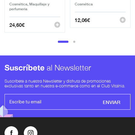
Cosmética, Maquillaje y
Cosmética
perfumeria
12,06
€
24,60
€
Suscríbete
al Newsletter
Suscríbete a nuestra Newsletter y disfruta de promociones
exclusivas tanto en nuestra e-commerce como en el Club Vitalnia.
ENVIAR