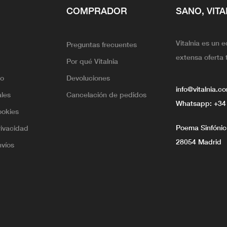
COMPRADOR
SANO, VITA
Vitalnia es un 
Preguntas frecuentes
extensa oferta 
Por qué Vitalnia
lo
Devoluciones
info@vitalnia.c
ales
Cancelación de pedidos
Whatsapp:
+34
ookies
Poema Sinfónico
rivacidad
28054 Madrid
nvíos