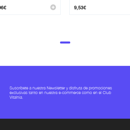
96
€
9,53
€
Suscríbete a nuestra Newsletter y disfruta de promociones
exclusivas tanto en nuestra e-commerce como en el Club
Vitalnia.