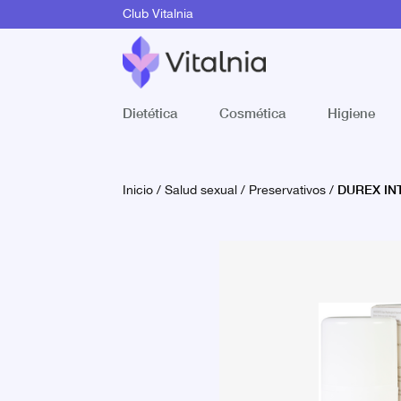
Club Vitalnia
Dietética
Cosmética
Higiene
DUREX INT
Inicio
/
Salud sexual
/
Preservativos
/