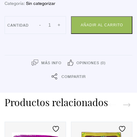
Categoría:
Sin categorizar
ESPARAD
-
+
AÑADIR AL CARRITO
OMNIFIX
ELAST
10X5
cantidad
MÁS INFO
OPINIONES (0)
COMPARTIR
Productos relacionados