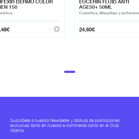
IFEXIR DERMO COLOR
EUCERIN FLUID ANTI
EN 150
AGE50+ 50ML
mética
Cosmética, Maquillaje y perfumeri
,48
€
24,60
€
Suscríbete a nuestra Newsletter y disfruta de promociones
exclusivas tanto en nuestra e-commerce como en el Club
Vitalnia.