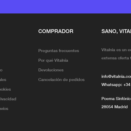
COMPRADOR
SANO, VITA
Vitalnia es un 
Preguntas frecuentes
extensa oferta 
Por qué Vitalnia
lo
Devoluciones
info@vitalnia.c
ales
Cancelación de pedidos
Whatsapp:
+34
ookies
Poema Sinfónico
rivacidad
28054 Madrid
nvíos