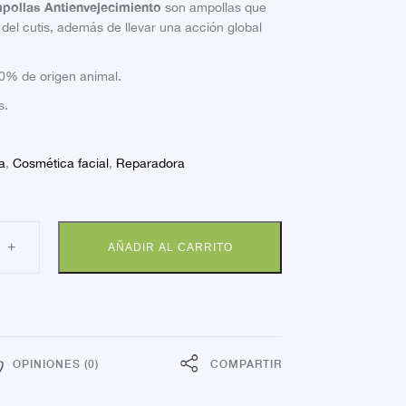
pollas Antienvejecimiento
son ampollas que
el del cutis, además de llevar una acción global
0% de origen animal.
s.
a
,
Cosmética facial
,
Reparadora
DERMA
+
AÑADIR AL CARRITO
TOR
EW
STIMULANTE
OLLAS
dad
OPINIONES (0)
COMPARTIR