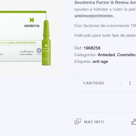
Sesderma Factor G Renew Am
ayudan a hidratar y nutrir la pi
antienvejecimiento.
Con factores de crecimiento 10
Indicado para todo tipo de piele
Ref:
1968258
Categorías:
Antiedad
,
Cosmétic
Etiqueta:
anti age
SES
-
FAC
G
REN
BIOE
7
AMP
canti
MÁS INFO