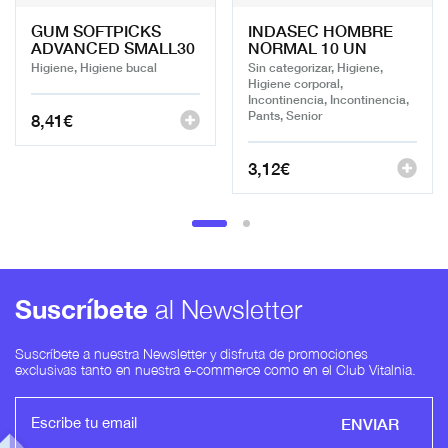
GUM SOFTPICKS
INDASEC HOMBRE
ADVANCED SMALL30
NORMAL 10 UN
Higiene, Higiene bucal
Sin categorizar, Higiene,
Higiene corporal,
Incontinencia, Incontinencia,
Pants, Senior
8,41
€
3,12
€
Suscríbete
al Newsletter
Suscríbete a nuestra Newsletter y disfruta de promociones
exclusivas tanto en nuestra e-commerce como en el Club Vitalnia.
ENVIAR