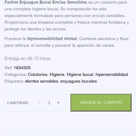
Farline Enjuague Bucal Encías Sensibles
es un colutorio para
una completa higiene bucal. Su composición ha sido
especialmente formulada para personas con encías sensibles.
Proporciona una limpieza completa y fresca mientras fortalece y
protege los dientes y las encías.
hipersensibilidad dental.
Previene la
Contiene alantoína y flúor,
para reforzar el esmalte y prevenir la aparición de caries.
Entrega en 48-72 horas
Ref:
1934505
Categorías:
Colutorios
,
Higiene
,
Higiene bucal
,
hipersensibilidad
Etiquetas:
dientes sensibles
,
enjuagues bucales
FARLINE
-
+
AÑADIR AL CARRITO
COLUTORIO
ENCIAS
500
MLS.
cantidad