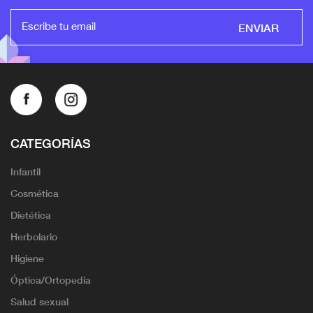
ENVIAR
CATEGORÍAS
Infantil
Cosmética
Dietética
Herbolario
Higiene
Óptica/Ortopedia
Salud sexual