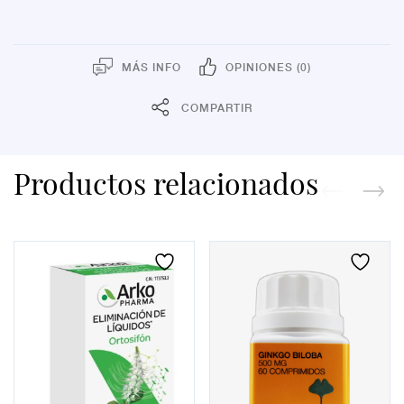
Y
ZINC
40
COMPRIMIDOS
EFERVESCENTES.
MÁS INFO
OPINIONES (0)
cantidad
COMPARTIR
Productos relacionados