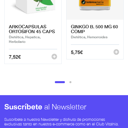
ARKOCAPSULAS
GINKGO B. 500 MG 60
ORTOSIFON 45 CAPS
COMP
Dietética, Hepatica,
Dietética, Hemorroides
Herbolario
5,75
€
7,52
€
Suscríbete
al Newsletter
Suscríbete a nuestra Newsletter y disfruta de promociones
exclusivas tanto en nuestra e-commerce como en el Club Vitalnia.