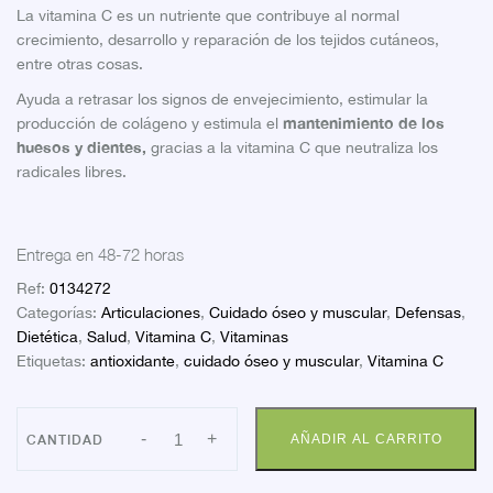
La vitamina C es un nutriente que contribuye al normal
crecimiento, desarrollo y reparación de los tejidos cutáneos,
entre otras cosas.
Ayuda a retrasar los signos de envejecimiento, estimular la
mantenimiento de los
producción de colágeno y estimula el
huesos y dientes,
gracias a la vitamina C que neutraliza los
radicales libres.
Entrega en 48-72 horas
Ref:
0134272
Categorías:
Articulaciones
,
Cuidado óseo y muscular
,
Defensas
,
Dietética
,
Salud
,
Vitamina C
,
Vitaminas
Etiquetas:
antioxidante
,
cuidado óseo y muscular
,
Vitamina C
FARLINE
-
+
AÑADIR AL CARRITO
DUPLO
VITAMINA
C