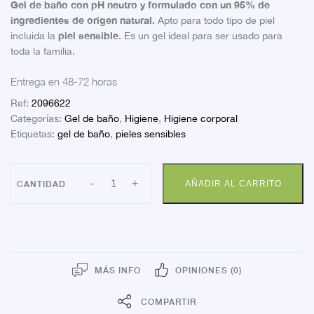
Gel de baño con pH neutro y formulado con un 95% de
ingredientes de origen natural.
Apto para todo tipo de piel
piel sensible
incluida la
. Es un gel ideal para ser usado para
toda la familia.
Entrega en 48-72 horas
Ref:
2096622
Categorías:
Gel de baño
,
Higiene
,
Higiene corporal
Etiquetas:
gel de baño
,
pieles sensibles
FARLINE
-
+
AÑADIR AL CARRITO
GEL
DE
BAÑO
ZER0
ECO
PIELES
SENSIBLES
1
MÁS INFO
OPINIONES (0)
L
cantidad
COMPARTIR