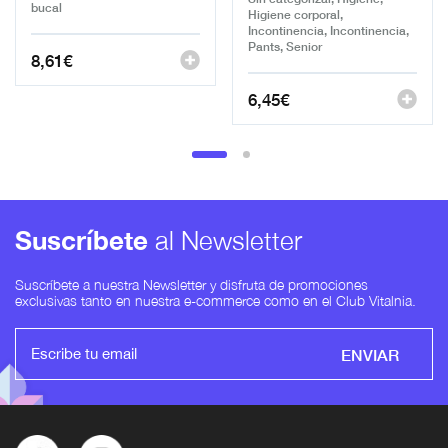
bucal
Higiene corporal,
Incontinencia, Incontinencia,
Pants, Senior
8,61
€
6,45
€
Suscríbete
al Newsletter
Suscríbete a nuestra Newsletter y disfruta de promociones
exclusivas tanto en nuestra e-commerce como en el Club Vitalnia.
ENVIAR