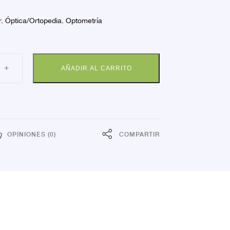
r
,
Óptica/Ortopedia
,
Optometría
INE
+
AÑADIR AL CARRITO
A
BICIA
ELO
IN
L
.
dad
OPINIONES (0)
COMPARTIR