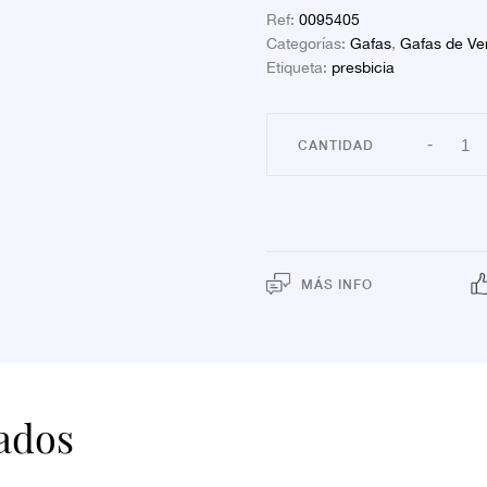
Ref:
0095405
Categorías:
Gafas
,
Gafas de Ve
Etiqueta:
presbicia
FARL
-
GAF
PRES
MOD
DUBL
AZU
3.5
DIOP
canti
MÁS INFO
ados