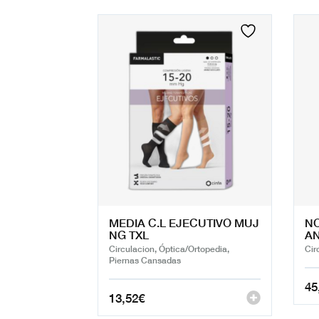
MEDIA C.L EJECUTIVO MUJ
NO
NG TXL
AN
Circulacion, Óptica/Ortopedia,
Cir
Piernas Cansadas
45
13,52
€