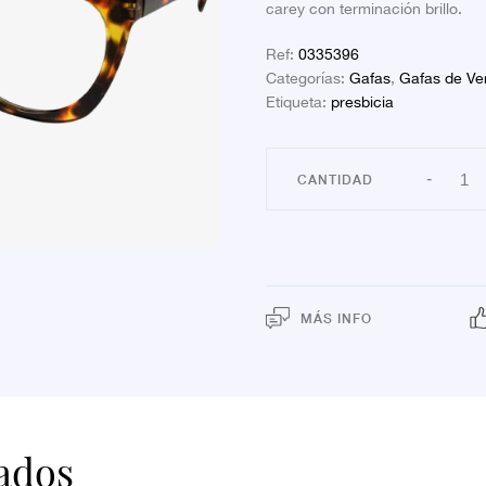
carey con terminación brillo.
Ref:
0335396
Categorías:
Gafas
,
Gafas de Ve
Etiqueta:
presbicia
FARL
-
GAF
PRES
MOD
VEN
3
DIOP
canti
MÁS INFO
ados