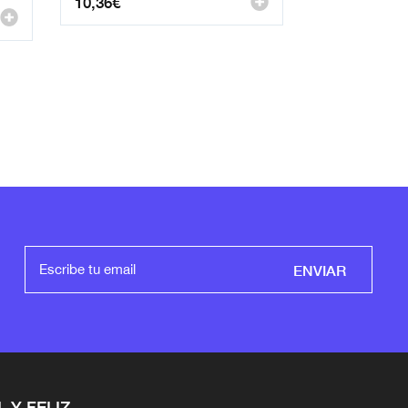
10,36
€
ENVIAR
L Y FELIZ