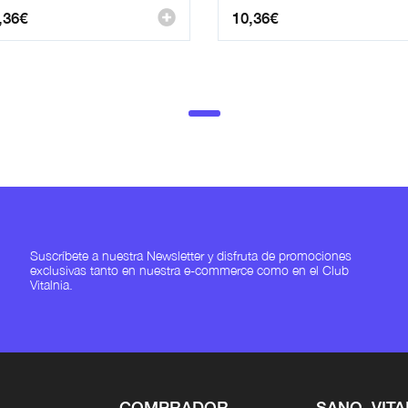
,36
€
10,36
€
Suscríbete a nuestra Newsletter y disfruta de promociones
exclusivas tanto en nuestra e-commerce como en el Club
Vitalnia.
COMPRADOR
SANO, VITA