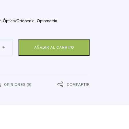
r
,
Óptica/Ortopedia
,
Optometría
INE
+
AÑADIR AL CARRITO
A
BICIA
ELO
US
TRIAS.
dad
OPINIONES (0)
COMPARTIR