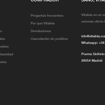
Vitalnia es un 
Preguntas frecuentes
extensa oferta 
Por qué Vitalnia
lo
Devoluciones
info@vitalnia.c
ales
Cancelación de pedidos
Whatsapp:
+34
ookies
Poema Sinfónico
rivacidad
28054 Madrid
nvíos