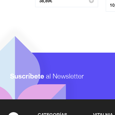
38,89
€
10
Suscríbete
al Newsletter
CATEGORÍAS
VITALNIA