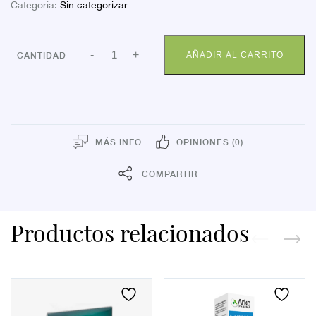
Categoría:
Sin categorizar
GUANTE
-
+
AÑADIR AL CARRITO
PEHA
SO
NITR
TS
SP
P10
cantidad
MÁS INFO
OPINIONES (0)
COMPARTIR
Productos relacionados