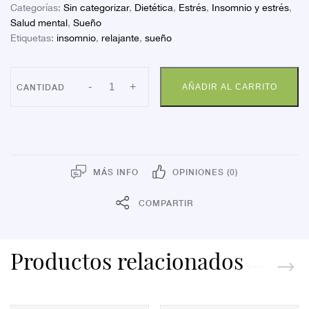
Categorías:
Sin categorizar
,
Dietética
,
Estrés
,
Insomnio y estrés
,
Salud mental
,
Sueño
Etiquetas:
insomnio
,
relajante
,
sueño
HERBOFARMA
-
+
AÑADIR AL CARRITO
VALERIANA
V
60
G
cantidad
MÁS INFO
OPINIONES (0)
COMPARTIR
Productos relacionados