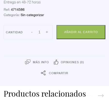
Entrega en 48-72 horas
Ref:
4714586
Categoría:
Sin categorizar
INCOPACK
-
+
AÑADIR AL CARRITO
ELAS
PEQUEÑ
NOCH80UDS
cantidad
MÁS INFO
OPINIONES (0)
COMPARTIR
Productos relacionados