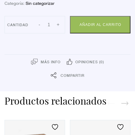
Categoría:
Sin categorizar
INCOPACK
-
+
AÑADIR AL CARRITO
PANT
TM
NOCHE
80
cantidad
MÁS INFO
OPINIONES (0)
COMPARTIR
Productos relacionados