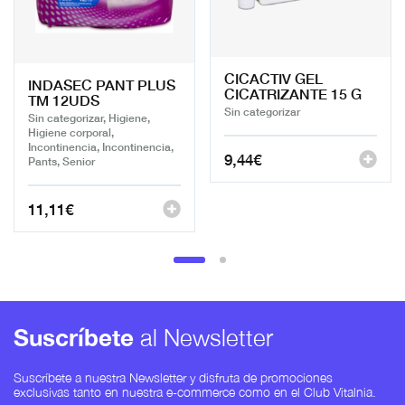
CICACTIV GEL
INDASEC PANT PLUS
CICATRIZANTE 15 G
TM 12UDS
Sin categorizar
Sin categorizar, Higiene,
Higiene corporal,
Incontinencia, Incontinencia,
9,44
€
Pants, Senior
11,11
€
Suscríbete
al Newsletter
Suscríbete a nuestra Newsletter y disfruta de promociones
exclusivas tanto en nuestra e-commerce como en el Club Vitalnia.