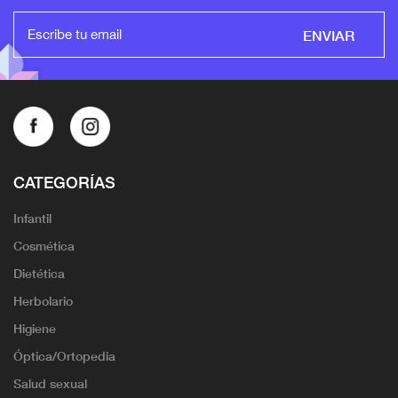
ENVIAR
CATEGORÍAS
Infantil
Cosmética
Dietética
Herbolario
Higiene
Óptica/Ortopedia
Salud sexual