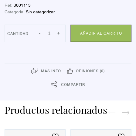
Ref:
3001113
Categoría:
Sin categorizar
MARTIDERM
-
+
AÑADIR AL CARRITO
DRIOS
DESO
PIE
GEL75
cantidad
MÁS INFO
OPINIONES (0)
COMPARTIR
Productos relacionados