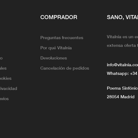
COMPRADOR
SANO, VITA
Vitalnia es un 
Preguntas frecuentes
extensa oferta 
Por qué Vitalnia
lo
Devoluciones
info@vitalnia.c
ales
Cancelación de pedidos
Whatsapp:
+34
ookies
Poema Sinfónico
rivacidad
28054 Madrid
nvíos