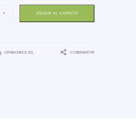
US
+
AÑADIR AL CARRITO
LUS
S
dad
OPINIONES (0)
COMPARTIR