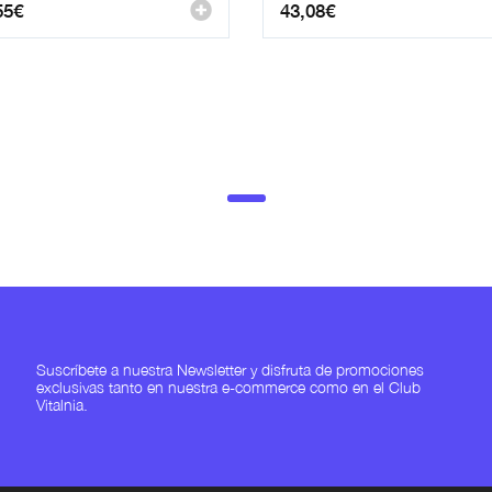
55
€
43,08
€
Suscríbete a nuestra Newsletter y disfruta de promociones
exclusivas tanto en nuestra e-commerce como en el Club
Vitalnia.