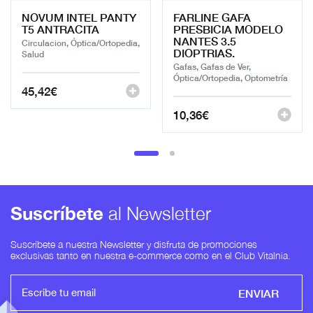
NOVUM INTEL PANTY
FARLINE GAFA
T5 ANTRACITA
PRESBICIA MODELO
NANTES 3.5
Circulacion, Óptica/Ortopedia,
DIOPTRIAS.
Salud
Gafas, Gafas de Ver,
Óptica/Ortopedia, Optometría
45,42
€
10,36
€
Suscríbete
al Newsletter
Suscríbete a nuestra Newsletter y disfruta de promociones
exclusivas tanto en nuestra e-commerce como en el Club Vitalnia.
ENVIAR