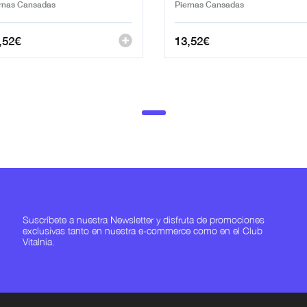
rnas Cansadas
Piernas Cansadas
,52
€
13,52
€
Suscríbete a nuestra Newsletter y disfruta de promociones
exclusivas tanto en nuestra e-commerce como en el Club
Vitalnia.