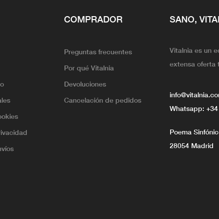
COMPRADOR
SANO, VITA
Vitalnia es un 
Preguntas frecuentes
extensa oferta 
Por qué Vitalnia
lo
Devoluciones
info@vitalnia.c
ales
Cancelación de pedidos
Whatsapp:
+34
ookies
Poema Sinfónico
rivacidad
28054 Madrid
nvíos