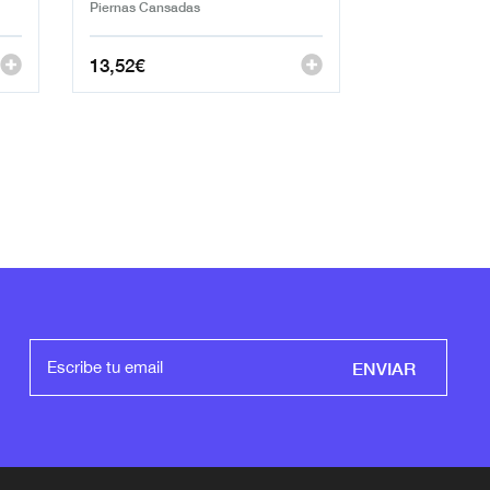
Piernas Cansadas
13,52
€
ENVIAR