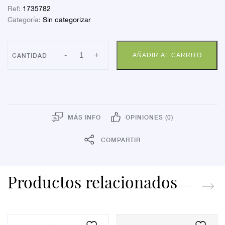
Ref:
1735782
Categoría:
Sin categorizar
NOVUM
-
+
AÑADIR AL CARRITO
VENALIV
CONFORT
250ML
cantidad
MÁS INFO
OPINIONES (0)
COMPARTIR
Productos relacionados