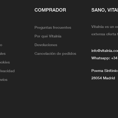
COMPRADOR
SANO, VITA
Vitalnia es un 
Preguntas frecuentes
extensa oferta 
Por qué Vitalnia
lo
Devoluciones
info@vitalnia.c
ales
Cancelación de pedidos
Whatsapp:
+34
ookies
Poema Sinfónico
rivacidad
28054 Madrid
nvíos