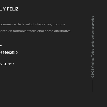
L Y FELIZ
@2026 Vitalnia. Todos los derechos reservados
ecommerce de la salud integrativo, con una
tanto en farmacia tradicional como alternativa.
om
 644602510
 31, 1ª 7