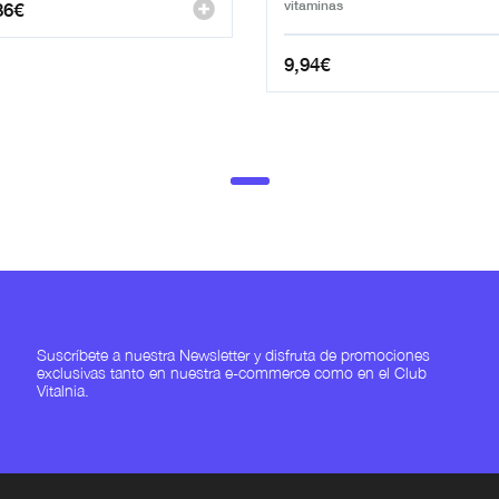
36
€
vitaminas
9,94
€
Suscríbete a nuestra Newsletter y disfruta de promociones
exclusivas tanto en nuestra e-commerce como en el Club
Vitalnia.