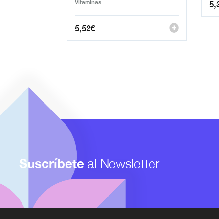
Vitaminas
5,
5,52
€
Suscríbete
al Newsletter