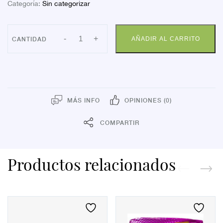
Categoría:
Sin categorizar
PANTY
-
+
AÑADIR AL CARRITO
FARMALASTIC
CAB
FTE
MD
cantidad
MÁS INFO
OPINIONES (0)
COMPARTIR
Productos relacionados