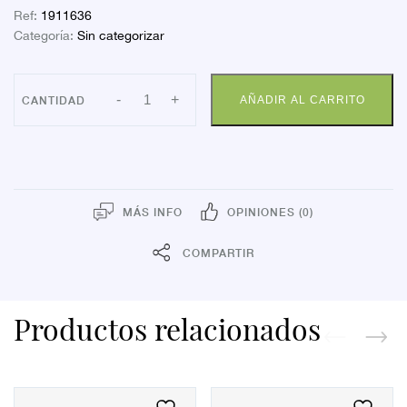
Ref:
1911636
Categoría:
Sin categorizar
PERA
-
+
AÑADIR AL CARRITO
ARTSANA
PIC
GOMA
35ML
N2
cantidad
MÁS INFO
OPINIONES (0)
COMPARTIR
Productos relacionados