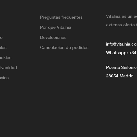
Vitalnia es un 
Preguntas frecuentes
extensa oferta 
Por qué Vitalnia
lo
Devoluciones
info@vitalnia.c
ales
Cancelación de pedidos
Whatsapp:
+34
ookies
Poema Sinfónico
rivacidad
28054 Madrid
nvíos