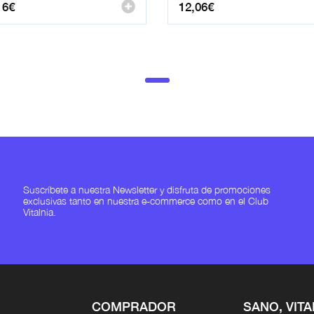
16
€
12,06
€
Suscríbete a nuestra Newsletter y disfruta de promociones
exclusivas tanto en nuestra e-commerce como en el Club
Vitalnia.
COMPRADOR
SANO, VITA