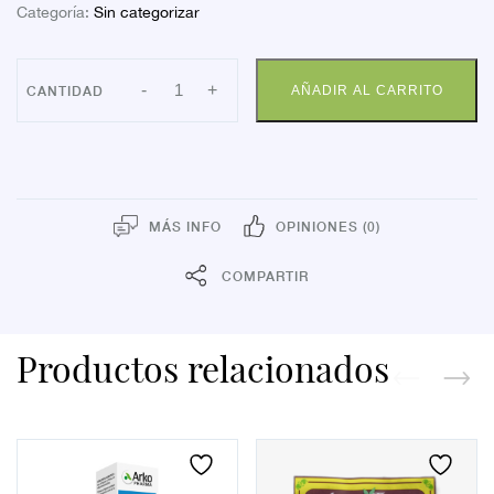
Categoría:
Sin categorizar
RESALIM
-
+
AÑADIR AL CARRITO
PLUS
10
CAPS
cantidad
MÁS INFO
OPINIONES (0)
COMPARTIR
Productos relacionados