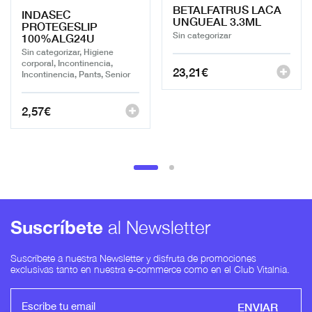
BETALFATRUS LACA
INDASEC
UNGUEAL 3.3ML
PROTEGESLIP
Sin categorizar
100%ALG24U
Sin categorizar, Higiene
corporal, Incontinencia,
23,21
€
Incontinencia, Pants, Senior
2,57
€
Suscríbete
al Newsletter
Suscríbete a nuestra Newsletter y disfruta de promociones
exclusivas tanto en nuestra e-commerce como en el Club Vitalnia.
ENVIAR